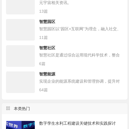
元宇宙相关资讯。
13篇
智慧园区
智慧园区以“园区+互联网”为理念，融入社交、
移动、大数据和云计算，将产业集聚发展与城
11篇
市生活居住的不同空间有机组合，形成社群价
智慧社区
值关联、圈层资源共享、土地全时利用的功能
智慧社区是通过综合运用现代科学技术，整合
复合型城市空间区域。
区域人、地、物、情、事、组织和房屋等信
6篇
息，统筹公共管理、公共服务和商业服务等资
智慧能源
源，以智慧社区综合信息服务平台为支撑，依
实现企业的能源系统建设和管理协调，提升对
托适度领先的基础设施建设，提升社区治理和
能源的管控和利用率！
64篇
小区管理现代化，促进公共服务和便民利民服
务智能化的一种社区管理和服务的创新模式。
本类热门
数字孪生水利工程建设关键技术和实践探讨