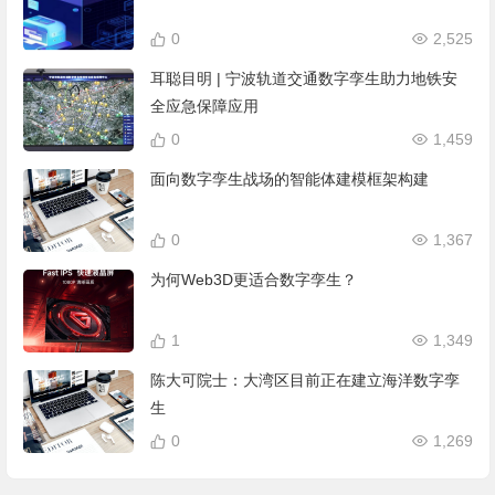
0
2,525
耳聪目明 | 宁波轨道交通数字孪生助力地铁安
全应急保障应用
0
1,459
面向数字孪生战场的智能体建模框架构建
0
1,367
为何Web3D更适合数字孪生？
1
1,349
陈大可院士：大湾区目前正在建立海洋数字孪
生
0
1,269