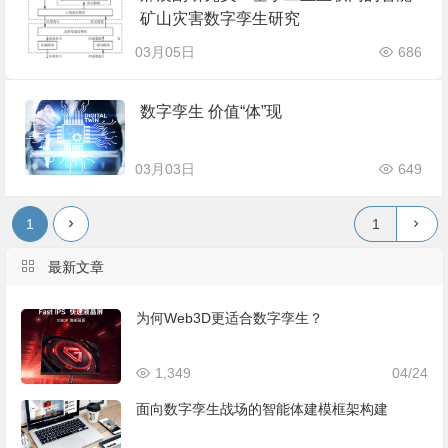
矿山灾害数字孪生研究
03月05日
686
数字孪生 价值“体”现
03月03日
649
1
最新文章
为何Web3D更适合数字孪生？
1,349
04/24
面向数字孪生战场的智能体建模框架构建