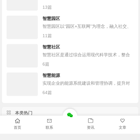
13篇
智慧园区
智慧园区以“园区+互联网”为理念，融入社交、
移动、大数据和云计算，将产业集聚发展与城
11篇
市生活居住的不同空间有机组合，形成社群价
智慧社区
值关联、圈层资源共享、土地全时利用的功能
智慧社区是通过综合运用现代科学技术，整合
复合型城市空间区域。
区域人、地、物、情、事、组织和房屋等信
6篇
息，统筹公共管理、公共服务和商业服务等资
智慧能源
源，以智慧社区综合信息服务平台为支撑，依
实现企业的能源系统建设和管理协调，提升对
托适度领先的基础设施建设，提升社区治理和
能源的管控和利用率！
64篇
小区管理现代化，促进公共服务和便民利民服
务智能化的一种社区管理和服务的创新模式。
本类热门
首页
联系
资讯
文章
数字孪生水利工程建设关键技术和实践探讨