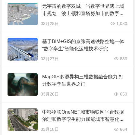
元宇宙的数字双城︱当数字世界遇上城
市规划：波士顿和查塔努加市的数字孪
生之路
03月28日
1,080
基于BIM+GIS的京张高速铁路空地一体
“数字孪生”智能化运维技术研究
03月27日
886
MapGIS多源异构三维数据融合能力 打
开数字孪生世界之门
03月26日
650
中移物联OneNET城市物联网平台数据
治理和数字孪生能力赋能城市智慧化建
设
03月18日
664