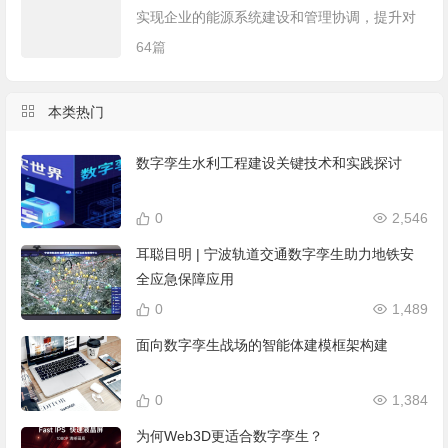
源，以智慧社区综合信息服务平台为支撑，依
实现企业的能源系统建设和管理协调，提升对
托适度领先的基础设施建设，提升社区治理和
能源的管控和利用率！
64篇
小区管理现代化，促进公共服务和便民利民服
务智能化的一种社区管理和服务的创新模式。
本类热门
数字孪生水利工程建设关键技术和实践探讨
0
2,546
耳聪目明 | 宁波轨道交通数字孪生助力地铁安
全应急保障应用
0
1,489
面向数字孪生战场的智能体建模框架构建
0
1,384
为何Web3D更适合数字孪生？