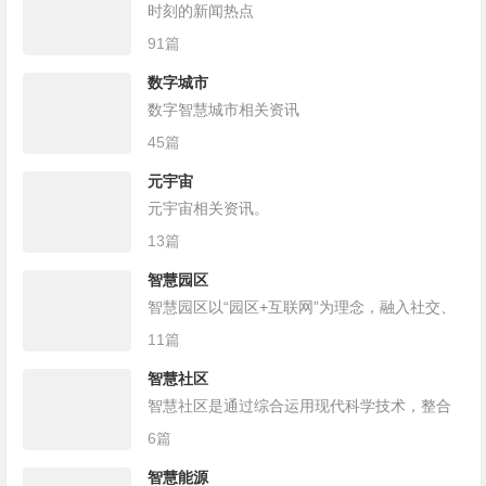
时刻的新闻热点
91篇
数字城市
数字智慧城市相关资讯
45篇
元宇宙
元宇宙相关资讯。
13篇
智慧园区
智慧园区以“园区+互联网”为理念，融入社交、
移动、大数据和云计算，将产业集聚发展与城
11篇
市生活居住的不同空间有机组合，形成社群价
智慧社区
值关联、圈层资源共享、土地全时利用的功能
智慧社区是通过综合运用现代科学技术，整合
复合型城市空间区域。
区域人、地、物、情、事、组织和房屋等信
6篇
息，统筹公共管理、公共服务和商业服务等资
智慧能源