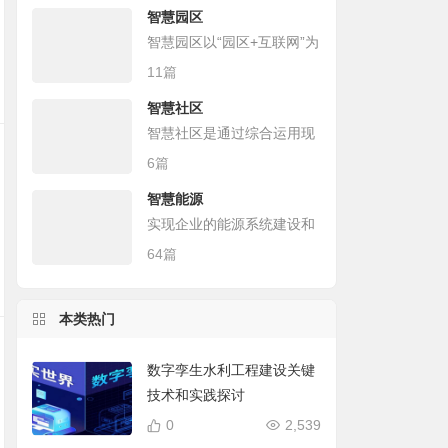
智慧园区
智慧园区以“园区+互联网”为
理念，融入社交、移动、大
11篇
数据和云计算，将产业集聚
智慧社区
发展与城市生活居住的不同
智慧社区是通过综合运用现
空间有机组合，形成社群价
代科学技术，整合区域人、
6篇
值关联、圈层资源共享、土
地、物、情、事、组织和房
地全时利用的功能复合型城
智慧能源
屋等信息，统筹公共管理、
市空间区域。
实现企业的能源系统建设和
公共服务和商业服务等资
管理协调，提升对能源的管
64篇
源，以智慧社区综合信息服
控和利用率！
务平台为支撑，依托适度领
先的基础设施建设，提升社
本类热门
区治理和小区管理现代化，
促进公共服务和便民利民服
数字孪生水利工程建设关键
务智能化的一种社区管理和
技术和实践探讨
服务的创新模式。
0
2,539