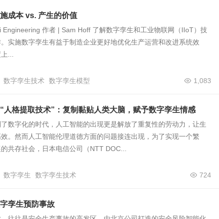
成本 vs. 产生的价值
 Engineering 作者 | Sam Hoff 了解数字孪生和工业物联网（IIoT）技
作。实施数字孪生有益于制造企业更好地优化生产运营和改进系统效
...
数字孪生技术
数字孪生模型
1,083
“人格提取技术”：复制黏贴人类大脑，赋予数字孪生情感
到了数字化的时代，人工智能的出现更是解放了重复性的劳动力，让生
高效。然而人工智能伦理道德方面的问题接连出现，为了实现一个繁
共存社会，日本电信公司（NTT DOC...
数字孪生
数字孪生技术
724
字孪生预防事故
业，往往是安全生产事故的高发区。由北京公司打造的安全风险智能化