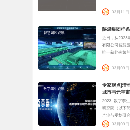
03月11日
陕煤集团柠条
智慧园区资讯
近日，从202
有限公司智慧
唯一获此殊荣的
03月09日
专家观点|清
数字孪生资讯
城市与元宇宙
2023 数字孪
研究院（以下简
产业与规划研究
03月09日