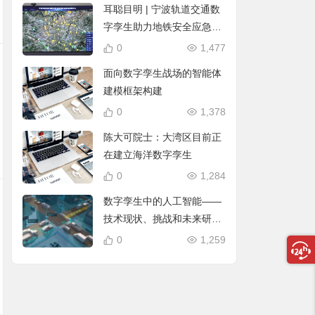
耳聪目明 | 宁波轨道交通数
字孪生助力地铁安全应急保
障应用
0
1,477
面向数字孪生战场的智能体
建模框架构建
0
1,378
陈大可院士：大湾区目前正
在建立海洋数字孪生
0
1,284
数字孪生中的人工智能——
技术现状、挑战和未来研究
课题
0
1,259