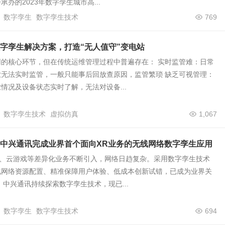
办的2023年数字孪生城市高...
数字孪生
数字孪生技术
769
字孪生解决方案，打造“无人值守”变电站
网的核心环节，但在传统运维管理过程中普遍存在： 实时监管难：日常
业无法实时监管，一般只能事后回放查原因，监管繁琐 缺乏可视管理：
情况及设备状态实时了解，无法对设备...
数字孪生技术
虚拟仿真
1,067
中兴通讯完成业界首个面向XR业务的无线网络数字孪生应用
R、云游戏等差异化业务不断引入，网络日趋复杂。采用数字孪生技术
化网络资源配置、精准保障用户体验、低成本创新试错，已成为业界关
 中兴通讯持续探索数字孪生技术，现已...
数字孪生
数字孪生技术
694