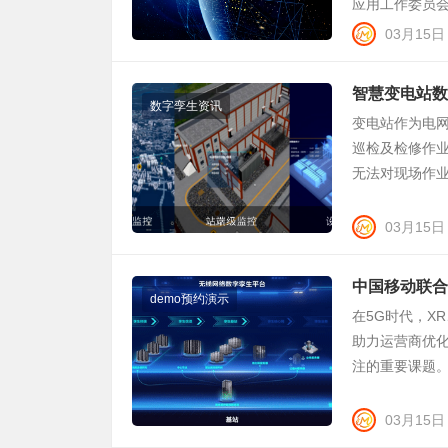
应用工作委员会承
03月15日
智慧变电站数
数字孪生资讯
变电站作为电
巡检及检修作
无法对现场作业
03月15日
中国移动联合
demo预约演示
在5G时代，X
助力运营商优
注的重要课题。
03月15日