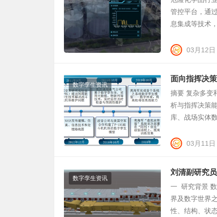
管控平台，通
息集成等技术，
03月12日
面向指挥决策
数字孪生资讯
摘要 复杂多
析与指挥决策
库、战场实体数
03月11日
刘清副研究员
数字孪生资讯
一 研究背景 
界及数字世界
性、结构、状态