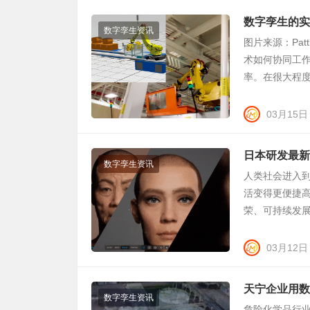
数字孪生的实施
数字孪生资讯
图片来源：Patti
术如何协同工
率。在很大程度上
03月15日
日本研发最新
数字孪生资讯
人类社会进入
活变得更便捷
荣、可持续发展的
03月12日
天宁企业用数
数字孪生资讯
危险化学品行