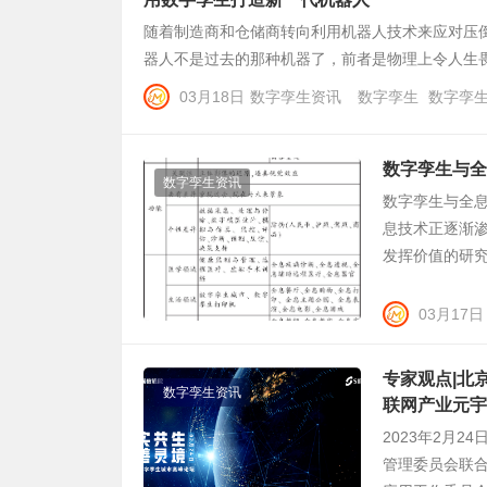
随着制造商和仓储商转向利用机器人技术来应对压
器人不是过去的那种机器了，前者是物理上令人生畏
03月18日
数字孪生资讯
数字孪生
数字孪
数字孪生与全
数字孪生资讯
数字孪生与全息
息技术正逐渐
发挥价值的研究
03月17日
专家观点|北
数字孪生资讯
联网产业元宇
2023年2月
管理委员会联