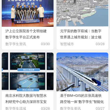
沪上公立医院首个文明创建
元宇宙的数字双城︱当数字
数字孪生平台正式发布
世界遇上城市规划：波士顿
和查塔努加市的数字孪生之
数字孪生资讯
03/30
智慧城市
03/28
路
南京水科院大数据与智慧水
基于BIM+GIS的京张高速铁
利研究中心助力深圳市宝安
路空地一体“数字孪生”智能化
区河湖智慧监管数字孪生项
运维技术研究
数字孪生流域
03/28
数字孪生资讯
03/27