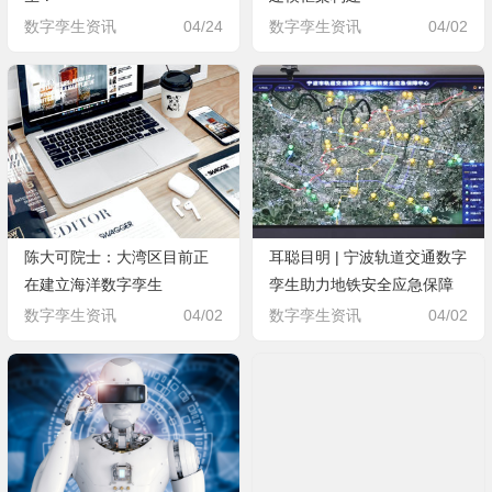
数字孪生资讯
04/24
数字孪生资讯
04/02
陈大可院士：大湾区目前正
耳聪目明 | 宁波轨道交通数字
在建立海洋数字孪生
孪生助力地铁安全应急保障
应用
数字孪生资讯
04/02
数字孪生资讯
04/02