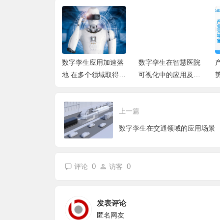
孪生应用加速落
数字孪生在智慧医院
产业元宇宙发展趋
在多个领域取得重
可视化中的应用及挑
势：元宇宙技术将进
展
战
一步赋能智能生产与
数字孪生
上一篇
数字孪生在交通领域的应用场景
0
0
评论
访客
发表评论
匿名网友