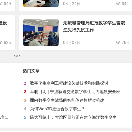
649
03月24日
644
建设
湖流域管理局汇报数字孪生曹娥
江先行先试工作
625
03月07日
756
热门文章
1
数字孪生水利工程建设关键技术和实践探讨
2
耳聪目明 | 宁波轨道交通数字孪生助力地铁安全应急保障应用
3
面向数字孪生战场的智能体建模框架构建
4
为何Web3D更适合数字孪生？
孪生
5
陈大可院士：大湾区目前正在建立海洋数字孪生