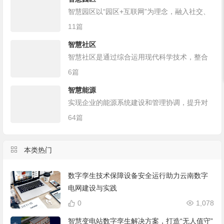
智慧园区以“园区+互联网”为理念，融入社交、
移动、大数据和云计算，将产业集聚发展与城
11篇
市生活居住的不同空间有机组合，形成社群价
智慧社区
值关联、圈层资源共享、土地全时利用的功能
智慧社区是通过综合运用现代科学技术，整合
复合型城市空间区域。
区域人、地、物、情、事、组织和房屋等信
6篇
息，统筹公共管理、公共服务和商业服务等资
智慧能源
源，以智慧社区综合信息服务平台为支撑，依
实现企业的能源系统建设和管理协调，提升对
托适度领先的基础设施建设，提升社区治理和
能源的管控和利用率！
64篇
小区管理现代化，促进公共服务和便民利民服
务智能化的一种社区管理和服务的创新模式。
本类热门
数字孪生技术保障设备安全运行助力云南数字
电网建设与实践
0
1,078
智慧变电站数字孪生解决方案，打造“无人值守”